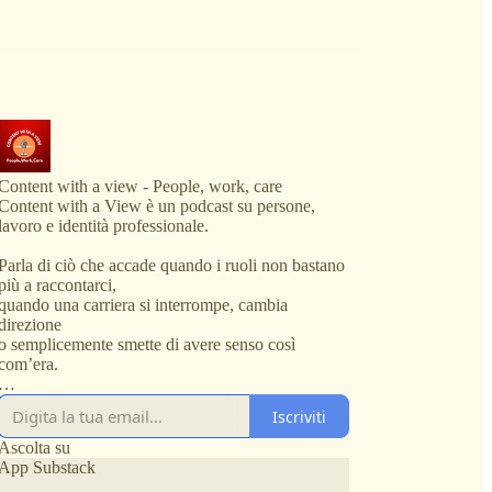
Content with a view - People, work, care
Content with a View è un podcast su persone,
lavoro e identità professionale.
Parla di ciò che accade quando i ruoli non bastano
più a raccontarci,
quando una carriera si interrompe, cambia
direzione
o semplicemente smette di avere senso così
com’era.
Attraverso conversazioni e storie personali, il
Iscriviti
podcast esplora:
Ascolta su
l’identità professionale
App Substack