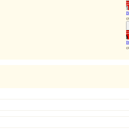
B
o
B
o