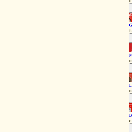
m
G
f
M
n
L
n
B
o