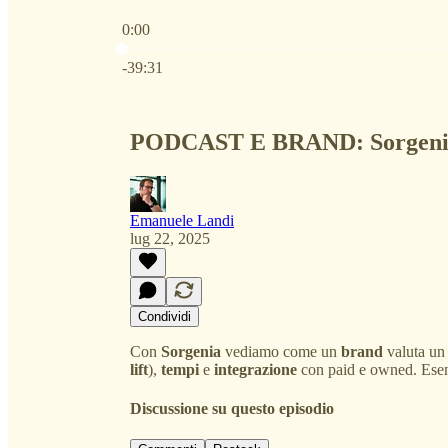
0:00
Ora attuale: 0:00 / Tempo totale: -39:31
-39:31
PODCAST E BRAND: Sorgeni
Emanuele Landi
lug 22, 2025
Condividi
Con
Sorgenia
vediamo come un
brand
valuta un
lift
),
tempi
e
integrazione
con paid e owned. Esemp
Discussione su questo episodio