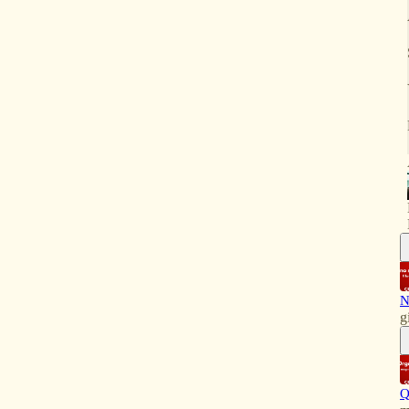
N
g
Q