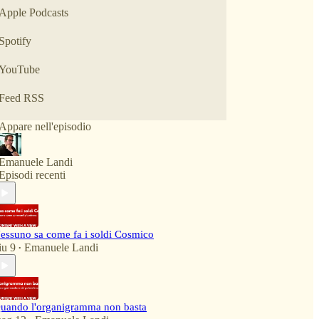
le transizioni e le reinvenzioni
Apple Podcasts
il rapporto tra lavoro, scelte e cura
Spotify
Alcuni episodi affrontano temi e prospettive.
YouTube
Altri raccontano storie di reinvenzione: momenti in
cui persone reali
hanno dovuto rimettere in discussione un ruolo, un
Feed RSS
titolo.
Appare nell'episodio
Emanuele Landi
Episodi recenti
essuno sa come fa i soldi Cosmico
iu 9
Emanuele Landi
•
uando l'organigramma non basta