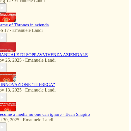
ag 12
Emanuele Landi
•
ame of Thrones in azienda
eb 17
Emanuele Landi
•
ANUALE DI SOPRAVVIVENZA AZIENDALE
ov 25, 2025
Emanuele Landi
•
'INNOVAZIONE "TI FREGA"
ov 13, 2025
Emanuele Landi
•
ecome a media no one can ignore - Evan Shapiro
tt 30, 2025
Emanuele Landi
•